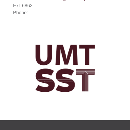
Ext:
:
6862
Phone:
se
ase
ize
se
ng
ase
ng
rs